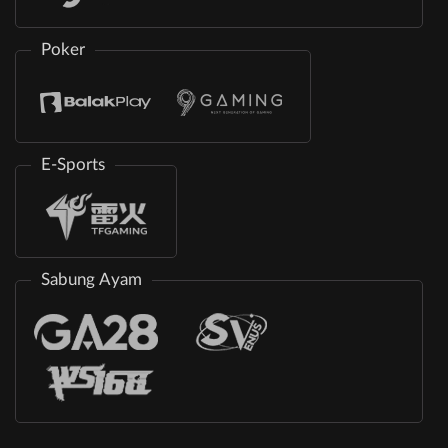
Poker
E-Sports
Sabung Ayam