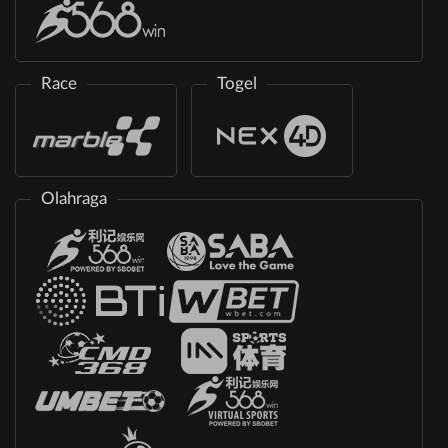
Race
Togel
Olahraga