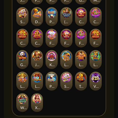
JiXiangRuYi(H5)
F-88Treasures(H5)
PINE OF PLINKO 2
FA DA CAI(H5)
G-BloomingRiches
MANEKI NEKO(H5)
Super Ace2+
Dragon Arena
Plinko2
(H5)Outlawed Heroes
C-88Drum(H5)
C-88Flower(H5)
C-88Riches(H5)
C-88Treasures(H5)
F-88Diamond(H5)
F-88Drum(H5)
F-88Flower(H5)
F-88Riches(H5)
Gold Panda(H5)
JourneyToTheWest
King-777
L-DragonRiches
L-EmperorTreasure
L-EyesOfFortune
L-GoldenToad
LuckyFish
Plinko3
Super Ace+
Triple Fish(H5)
VIP Club
Water Margin(H5)
XiBoBA