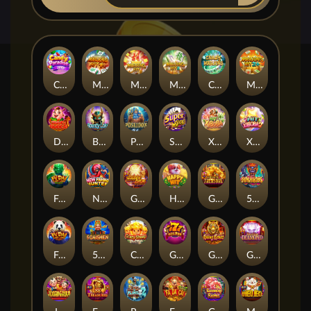
Candy Paradise 2048
Mahjong Hit +
Mahjong Hit
Mahjong Hit 2
Crazy Mahjong
Mahjong Hit 2+
DuoFuDuoCai
Bounty Loki
Poseidon
Super Ace
XiBoBa Hit
XiBoBa Hit2
Fu Dai Lian Lian-Dragon
New-Fishing Hunter
G-GoldenDrum
Happy Hit
G-InfiniteTreasure
5 Dragons(H5)
Fu Dai Lian Lian-Panda
5 CaiShen(H5)
Crazy Sheep
Golden 777(H5)
G-RollingRiches
G-DazzlingDiamond