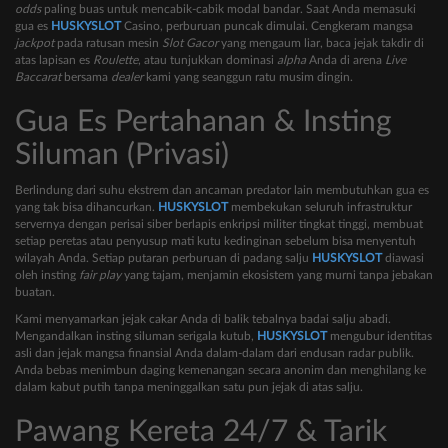
odds
paling buas untuk mencabik-cabik modal bandar. Saat Anda memasuki
gua es
HUSKYSLOT
Casino, perburuan puncak dimulai. Cengkeram mangsa
jackpot
pada ratusan mesin
Slot Gacor
yang mengaum liar, baca jejak takdir di
atas lapisan es
Roulette
, atau tunjukkan dominasi
alpha
Anda di arena
Live
Baccarat
bersama
dealer
kami yang seanggun ratu musim dingin.
Gua Es Pertahanan & Insting
Siluman (Privasi)
Berlindung dari suhu ekstrem dan ancaman predator lain membutuhkan gua es
yang tak bisa dihancurkan.
HUSKYSLOT
membekukan seluruh infrastruktur
servernya dengan perisai siber berlapis enkripsi militer tingkat tinggi, membuat
setiap peretas atau penyusup mati kutu kedinginan sebelum bisa menyentuh
wilayah Anda. Setiap putaran perburuan di padang salju
HUSKYSLOT
diawasi
oleh insting
fair play
yang tajam, menjamin ekosistem yang murni tanpa jebakan
buatan.
Kami menyamarkan jejak cakar Anda di balik tebalnya badai salju abadi.
Mengandalkan insting siluman serigala kutub,
HUSKYSLOT
mengubur identitas
asli dan jejak mangsa finansial Anda dalam-dalam dari endusan radar publik.
Anda bebas menimbun daging kemenangan secara anonim dan menghilang ke
dalam kabut putih tanpa meninggalkan satu pun jejak di atas salju.
Pawang Kereta 24/7 & Tarik