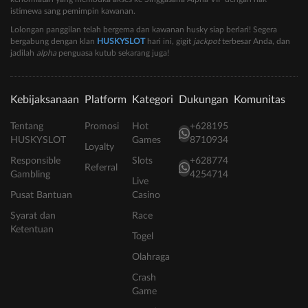
istimewa sang pemimpin kawanan.
Lolongan panggilan telah bergema dan kawanan husky siap berlari! Segera
bergabung dengan klan
HUSKYSLOT
hari ini, gigit
jackpot
terbesar Anda, dan
jadilah
alpha
penguasa kutub sekarang juga!
Kebijaksanaan
Platform
Kategori
Dukungan
Komunitas
Tentang
Promosi
Hot
+628195
HUSKYSLOT
Games
8710934
Loyalty
Responsible
Slots
+628774
Referral
Gambling
4254714
Live
Pusat Bantuan
Casino
Syarat dan
Race
Ketentuan
Togel
Olahraga
Crash
Game