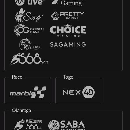
Race
Togel
Olahraga