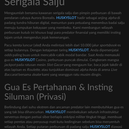
Serigala Salju
Mengaumlah bersama kawanan serigala salju dan pimpin perburuan di bawah
pendaran cahaya Aurora Borealis.
HUSKYSLOT
hadir sebagai anjing
alpha
di
padang tundra hiburan digital, menuntun para petualang menembus badai salju
menuju tumpukan kekayaan yang membeku. Kami membangun wilayah
perburuan kutub ini khusus bagi para predator finansial yang memiliki insting
tajam untuk mengendus jejak kemenangan.
Pacu kereta luncur (
sled
) Anda melintasi lebih dari 10.000 jalur
sportsbook
es
setiap bulannya. Dengan ketajaman taring
HUSKYSLOT
, Anda dipersenjatai
odds
paling buas untuk mencabik-cabik modal bandar. Saat Anda memasuki
gua es
HUSKYSLOT
Casino, perburuan puncak dimulai. Cengkeram mangsa
jackpot
pada ratusan mesin
Slot Gacor
yang mengaum liar, baca jejak takdir di
atas lapisan es
Roulette
, atau tunjukkan dominasi
alpha
Anda di arena
Live
Baccarat
bersama
dealer
kami yang seanggun ratu musim dingin.
Gua Es Pertahanan & Insting
Siluman (Privasi)
Berlindung dari suhu ekstrem dan ancaman predator lain membutuhkan gua es
yang tak bisa dihancurkan.
HUSKYSLOT
membekukan seluruh infrastruktur
servernya dengan perisai siber berlapis enkripsi militer tingkat tinggi, membuat
setiap peretas atau penyusup mati kutu kedinginan sebelum bisa menyentuh
wilayah Anda. Setiap putaran perburuan di padang salju
HUSKYSLOT
diawasi