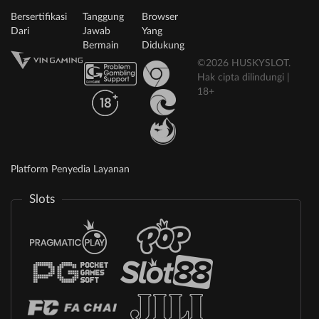
Bersertifikasi
Tanggung
Browser
Dari
Jawab
Yang
Bermain
Didukung
©2026 HUSKYSLOT.
Hak cipta dilindungi |
18+
Platform Penyedia Layanan
Slots