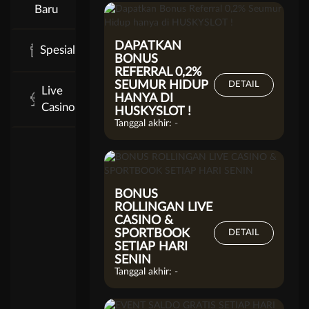
Baru
DAPATKAN
Spesial
BONUS
REFERRAL 0,2%
SEUMUR HIDUP
DETAIL
Live
HANYA DI
Casino
HUSKYSLOT !
Tanggal akhir:
-
BONUS
ROLLINGAN LIVE
CASINO &
SPORTBOOK
DETAIL
SETIAP HARI
SENIN
Tanggal akhir:
-