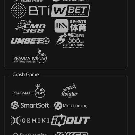
Crash Game