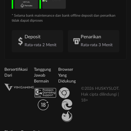
* Selama bank maintenance dan bank offline deposit dan penarikan
tidak dapat diproses
Deposit
Penarikan
Rata-rata 2 Menit
Rata-rata 3 Menit
Bersertifikasi
Tanggung
Browser
Dari
Jawab
Yang
Bermain
Didukung
©2026 HUSKYSLOT.
Hak cipta dilindungi |
18+