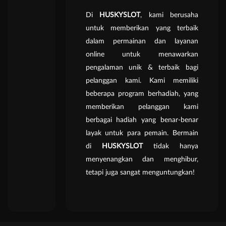
Di
HUSKYSLOT
, kami berusaha
untuk memberikan yang terbaik
dalam permainan dan layanan
online untuk menawarkan
pengalaman unik & terbaik bagi
pelanggan kami. Kami memiliki
beberapa program berhadiah, yang
memberikan pelanggan kami
berbagai hadiah yang benar-benar
layak untuk para pemain. Bermain
di
HUSKYSLOT
tidak hanya
menyenangkan dan menghibur,
tetapi juga sangat menguntungkan!