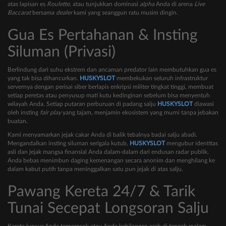
atas lapisan es
Roulette
, atau tunjukkan dominasi
alpha
Anda di arena
Live
Baccarat
bersama
dealer
kami yang seanggun ratu musim dingin.
Gua Es Pertahanan & Insting
Siluman (Privasi)
Berlindung dari suhu ekstrem dan ancaman predator lain membutuhkan gua es
yang tak bisa dihancurkan.
HUSKYSLOT
membekukan seluruh infrastruktur
servernya dengan perisai siber berlapis enkripsi militer tingkat tinggi, membuat
setiap peretas atau penyusup mati kutu kedinginan sebelum bisa menyentuh
wilayah Anda. Setiap putaran perburuan di padang salju
HUSKYSLOT
diawasi
oleh insting
fair play
yang tajam, menjamin ekosistem yang murni tanpa jebakan
buatan.
Kami menyamarkan jejak cakar Anda di balik tebalnya badai salju abadi.
Mengandalkan insting siluman serigala kutub,
HUSKYSLOT
mengubur identitas
asli dan jejak mangsa finansial Anda dalam-dalam dari endusan radar publik.
Anda bebas menimbun daging kemenangan secara anonim dan menghilang ke
dalam kabut putih tanpa meninggalkan satu pun jejak di atas salju.
Pawang Kereta 24/7 & Tarik
Tunai Secepat Longsoran Salju