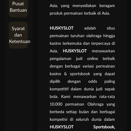
Pusat
Asia, yang menyediakan beragam
Bantuan
produk permainan terbaik di Asia.
Syarat
HUSKYSLOT
adalah situs
dan
permainan taruhan olahraga hingga
Ketentuan
kasino terkemuka dan terpercaya di
Asia,
HUSKYSLOT
menawarkan
pengalaman judi online terbaik
dengan berbagai variasi permainan
kasino & sportsbook yang dapat
dipilih dengan odds paling
kompetitif dalam dunia judi sepak
bola. Kami menawarkan rata-rata
10.000 permainan Olahraga yang
berbeda setiap bulan dan berbagai
kompetisi di seluruh dunia dalam
HUSKYSLOT Sportsbook,