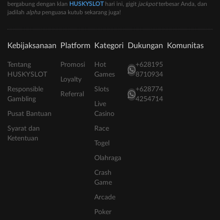
bergabung dengan klan
HUSKYSLOT
hari ini, gigit
jackpot
terbesar Anda, dan
jadilah
alpha
penguasa kutub sekarang juga!
Kebijaksanaan
Platform
Kategori
Dukungan
Komunitas
Tentang
Promosi
Hot
+628195
HUSKYSLOT
Games
8710934
Loyalty
Responsible
Slots
+628774
Referral
Gambling
4254714
Live
Pusat Bantuan
Casino
Syarat dan
Race
Ketentuan
Togel
Olahraga
Crash
Game
Arcade
Poker