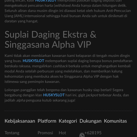
paling lincah, kasir
HUSKYSLOT
memproses pasokan daging deposit dan
mengeksekusi pencairan harta (
withdraw
) Anda hanya dalam hitungan detik.
Seluruh aliran dana musim dingin ini diawasi ketat oleh hukum Anti-Pencucian
Uang (AML) internasional sehingga hasil buruan Anda sah untuk dinikmati di
daratan yang hangat.
Suplai Daging Ekstra &
Singgasana Alpha VIP
Kami tidak akan membiarkan kawanan kami kelaparan di tengah musim dingin
yang buas.
HUSKYSLOT
melemparkan suplai daging berupa bonus pendaftaran
berskala raksasa, mengalirkan
cashback
berkala untuk menghangatkan kembali
modal Anda setelah perburuan yang melelahkan, dan memberikan kalung
kehormatan yang membuka akses ke Singgasana Alpha VIP dengan hak
istimewa sang pemimpin kawanan.
Lolongan panggilan telah bergema dan kawanan husky siap berlari! Segera
bergabung dengan klan
HUSKYSLOT
hari ini, gigit
jackpot
terbesar Anda, dan
jadilah
alpha
penguasa kutub sekarang juga!
Kebijaksanaan
Platform
Kategori
Dukungan
Komunitas
Tentang
Promosi
Hot
+628195