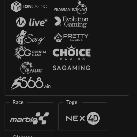
Race
Togel