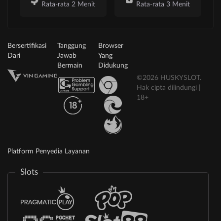
Rata-rata 2 Menit
Rata-rata 3 Menit
Bersertifikasi
Tanggung
Browser
Dari
Jawab
Yang
Bermain
Didukung
©2026 HUSKYSLOT.
Hak cipta dilindungi |
18+
Platform Penyedia Layanan
Slots