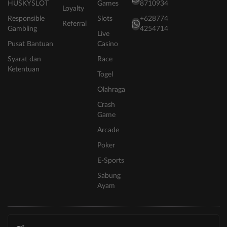
HUSKYSLOT
Games
8710934
Loyalty
Responsible
Slots
+628774
Referral
Gambling
4254714
Live
Pusat Bantuan
Casino
Syarat dan
Race
Ketentuan
Togel
Olahraga
Crash
Game
Arcade
Poker
E-Sports
Sabung
Ayam