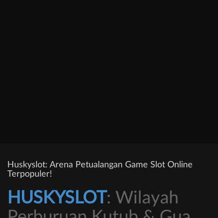
Huskyslot: Arena Petualangan Game Slot Online
Terpopuler!
HUSKYSLOT
: Wilayah
Perburuan Kutub & Gua