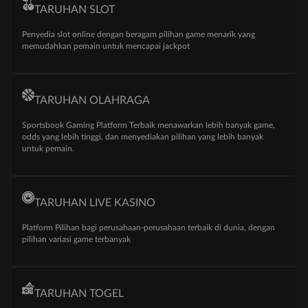
TARUHAN SLOT
Penyedia slot online dengan beragam pilihan game menarik yang
memudahkan pemain untuk mencapai jackpot
TARUHAN OLAHRAGA
Sportsbook Gaming Platform Terbaik menawarkan lebih banyak game,
odds yang lebih tinggi, dan menyediakan pilihan yang lebih banyak
untuk pemain.
TARUHAN LIVE KASINO
Platform Pilihan bagi perusahaan-perusahaan terbaik di dunia, dengan
pilihan variasi game terbanyak
TARUHAN TOGEL