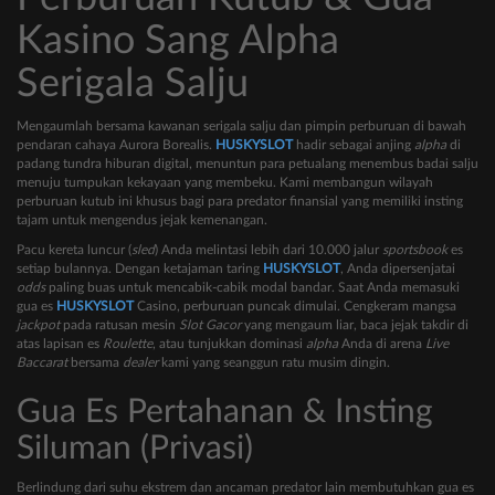
Kasino Sang Alpha
Serigala Salju
Mengaumlah bersama kawanan serigala salju dan pimpin perburuan di bawah
pendaran cahaya Aurora Borealis.
HUSKYSLOT
hadir sebagai anjing
alpha
di
padang tundra hiburan digital, menuntun para petualang menembus badai salju
menuju tumpukan kekayaan yang membeku. Kami membangun wilayah
perburuan kutub ini khusus bagi para predator finansial yang memiliki insting
tajam untuk mengendus jejak kemenangan.
Pacu kereta luncur (
sled
) Anda melintasi lebih dari 10.000 jalur
sportsbook
es
setiap bulannya. Dengan ketajaman taring
HUSKYSLOT
, Anda dipersenjatai
odds
paling buas untuk mencabik-cabik modal bandar. Saat Anda memasuki
gua es
HUSKYSLOT
Casino, perburuan puncak dimulai. Cengkeram mangsa
jackpot
pada ratusan mesin
Slot Gacor
yang mengaum liar, baca jejak takdir di
atas lapisan es
Roulette
, atau tunjukkan dominasi
alpha
Anda di arena
Live
Baccarat
bersama
dealer
kami yang seanggun ratu musim dingin.
Gua Es Pertahanan & Insting
Siluman (Privasi)
Berlindung dari suhu ekstrem dan ancaman predator lain membutuhkan gua es