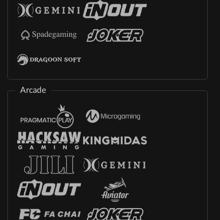
Arcade