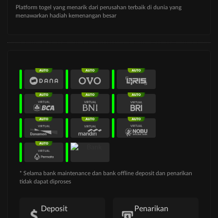
Platform togel yang menarik dari perusahan terbaik di dunia yang
menawarkan hadiah kemenangan besar
* Selama bank maintenance dan bank offline deposit dan penarikan
tidak dapat diproses
Deposit
Penarikan