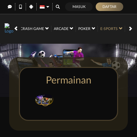
MASUK
DAFTAR
HRAGA
CRASH GAME
ARCADE
POKER
E-SPORTS
SAB
Permainan
i