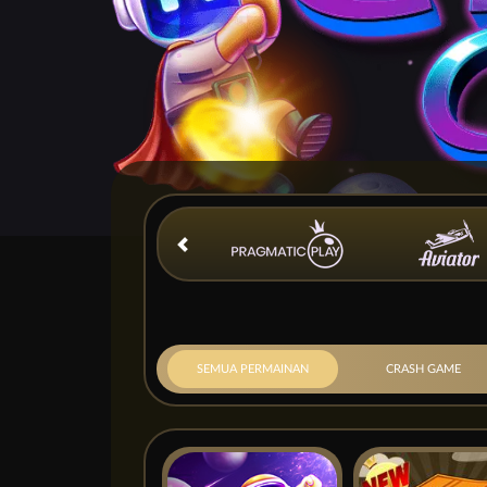
SEMUA PERMAINAN
CRASH GAME