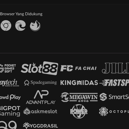
Browser Yang Didukung