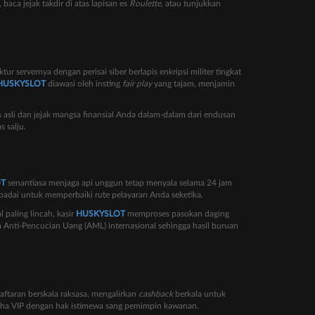
baca jejak takdir di atas lapisan es
Roulette
, atau tunjukkan
r servernya dengan perisai siber berlapis enkripsi militer tingkat
HUSKYSLOT
diawasi oleh insting
fair play
yang tajam, menjamin
 asli dan jejak mangsa finansial Anda dalam-dalam dari endusan
 salju.
OT
senantiasa menjaga api unggun tetap menyala selama 24 jam
adai untuk memperbaiki rute pelayaran Anda seketika.
 paling lincah, kasir
HUSKYSLOT
memproses pasokan daging
m Anti-Pencucian Uang (AML) internasional sehingga hasil buruan
ftaran berskala raksasa, mengalirkan
cashback
berkala untuk
ha VIP dengan hak istimewa sang pemimpin kawanan.