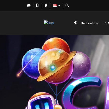
HOT GAMES
SL