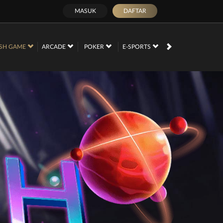
MASUK
DAFTAR
SH GAME
ARCADE
POKER
E-SPORTS
SABUNG AYAM