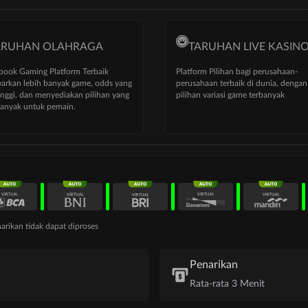
ARUHAN OLAHRAGA
TARUHAN LIVE KASIN
book Gaming Platform Terbaik
Platform Pilihan bagi perusahaan-
rkan lebih banyak game, odds yang
perusahaan terbaik di dunia, dengan
tinggi, dan menyediakan pilihan yang
pilihan variasi game terbanyak
banyak untuk pemain.
arikan tidak dapat diproses
Penarikan
Rata-rata 3 Menit