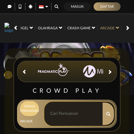
MASUK
DAFTAR
RACE
TOGEL
OLAHRAGA
CRASH GAME
ARCADE
POK
CROWD PLAY
SEMUA
PERMAINAN
ARCADE