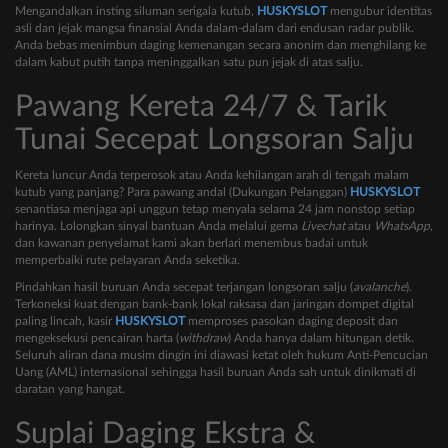
Mengandalkan insting siluman serigala kutub,
HUSKYSLOT
mengubur identitas
asli dan jejak mangsa finansial Anda dalam-dalam dari endusan radar publik.
Anda bebas menimbun daging kemenangan secara anonim dan menghilang ke
dalam kabut putih tanpa meninggalkan satu pun jejak di atas salju.
Pawang Kereta 24/7 & Tarik
Tunai Secepat Longsoran Salju
Kereta luncur Anda terperosok atau Anda kehilangan arah di tengah malam
kutub yang panjang? Para pawang andal (Dukungan Pelanggan)
HUSKYSLOT
senantiasa menjaga api unggun tetap menyala selama 24 jam nonstop setiap
harinya. Lolongkan sinyal bantuan Anda melalui gema
Livechat
atau
WhatsApp
,
dan kawanan penyelamat kami akan berlari menembus badai untuk
memperbaiki rute pelayaran Anda seketika.
Pindahkan hasil buruan Anda secepat terjangan longsoran salju (
avalanche
).
Terkoneksi kuat dengan bank-bank lokal raksasa dan jaringan dompet digital
paling lincah, kasir
HUSKYSLOT
memproses pasokan daging deposit dan
mengeksekusi pencairan harta (
withdraw
) Anda hanya dalam hitungan detik.
Seluruh aliran dana musim dingin ini diawasi ketat oleh hukum Anti-Pencucian
Uang (AML) internasional sehingga hasil buruan Anda sah untuk dinikmati di
daratan yang hangat.
Suplai Daging Ekstra &