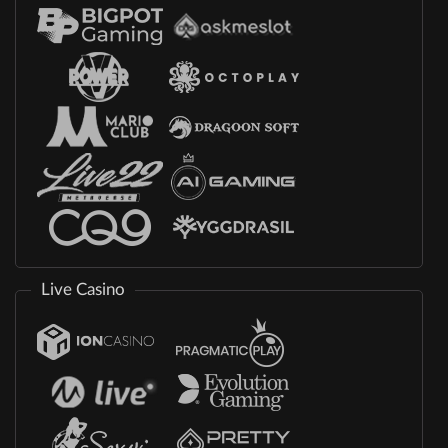
Live Casino