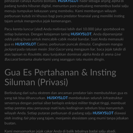
pendaran cahaya Aurora Borealis.
HUSKYSLOT
hadir sebagai anjing
alpha
di
padang tundra hiburan digital, menuntun para petualang menembus badai salju
menuju tumpukan kekayaan yang membeku. Kami membangun wilayah
perburuan kutub ini khusus bagi para predator finansial yang memiliki insting
tajam untuk mengendus jejak kemenangan.
Pacu kereta luncur (
sled
) Anda melintasi lebih dari 10.000 jalur
sportsbook
es
setiap bulannya. Dengan ketajaman taring
HUSKYSLOT
, Anda dipersenjatai
odds
paling buas untuk mencabik-cabik modal bandar. Saat Anda memasuki
gua es
HUSKYSLOT
Casino, perburuan puncak dimulai. Cengkeram mangsa
jackpot
pada ratusan mesin
Slot Gacor
yang mengaum liar, baca jejak takdir di
atas lapisan es
Roulette
, atau tunjukkan dominasi
alpha
Anda di arena
Live
Baccarat
bersama
dealer
kami yang seanggun ratu musim dingin.
Gua Es Pertahanan & Insting
Siluman (Privasi)
Berlindung dari suhu ekstrem dan ancaman predator lain membutuhkan gua es
yang tak bisa dihancurkan.
HUSKYSLOT
membekukan seluruh infrastruktur
servernya dengan perisai siber berlapis enkripsi militer tingkat tinggi, membuat
setiap peretas atau penyusup mati kutu kedinginan sebelum bisa menyentuh
wilayah Anda. Setiap putaran perburuan di padang salju
HUSKYSLOT
diawasi
oleh insting
fair play
yang tajam, menjamin ekosistem yang murni tanpa jebakan
buatan.
Kami menyamarkan jejak cakar Anda di balik tebalnya badai salju abadi.